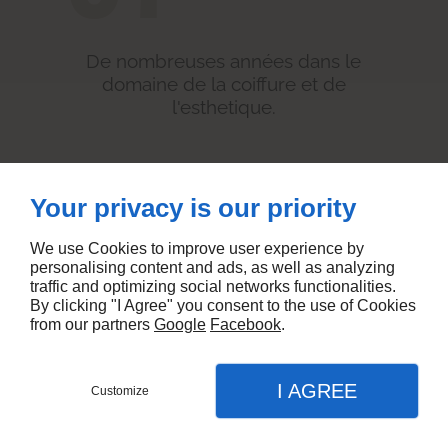
De nombreuses années dans le
domaine de la coiffure et de
l'esthetique.
02
Your privacy is our priority
Cadre
We use Cookies to improve user experience by
personalising content and ads, as well as analyzing
traffic and optimizing social networks functionalities.
By clicking "I Agree" you consent to the use of Cookies
from our partners
Google
Facebook
.
Un endroit convivial et confortable.
I AGREE
Customize
Rendez-vous en ligne
Menu
Appel
Plan